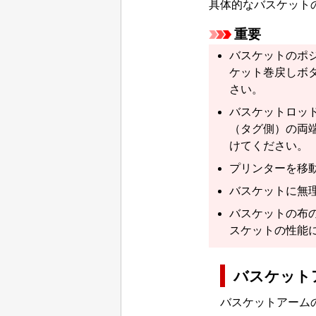
具体的な
バスケット
重要
バスケット
のポ
ケット巻戻しボ
さい。
バスケットロッ
（タグ側）
の両
けてください。
プリンターを移
バスケット
に無
バスケット
の布
スケット
の性能
バスケット
バスケットアーム