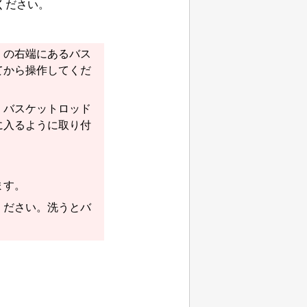
ください。
）
の右端にある
バス
てから操作してくだ
、
バスケットロッド
に入るように取り付
ます。
ください。洗うと
バ