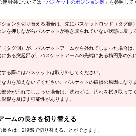
の使用例については「
バスケットのポジション例
」を参照して
ジションを切り替える場合は、先に
バスケットロッド（タグ側
タン
を押しながら
バスケット
が巻き取られていない状態に戻し
ド（タグ側）
が、
バスケットアーム
から外れてしまった場合は
端にある突起部が、
バスケットアーム
の先端にある楕円形の穴
動する際には
バスケット
は取り外してください。
理な力を加えないでください。
バスケット
の破損の原因になり
の部分が汚れてしまった場合は、洗わずに、汚れを拭き取って
に影響を及ぼす可能性があります。
アーム
の長さを切り替える
の長さは、2段階で切り替えることができます。