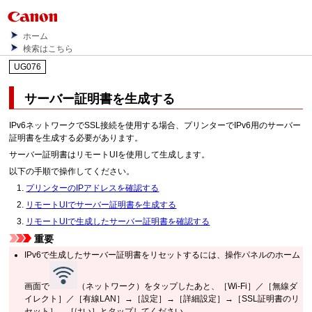
ホーム
検索はこちら
UG076
サーバー証明書を生成する
IPv6ネットワークでSSL接続を使用する場合、プリンターでIPv6用のサーバー
証明書を生成する必要があります。
サーバー証明書はリモートUIを使用して生成します。
以下の手順で操作してください。
プリンターのIPアドレスを確認する
リモートUIでサーバー証明書を生成する
リモートUIで生成したサーバー証明書を確認する
重要
IPv6で生成したサーバー証明書をリセットするには、操作パネルのホーム
画面で
（ネットワーク）をタップしたあと、［
Wi-Fi
］／［
無線ダ
イレクト
］／［
有線LAN
］→［
設定
］→［
詳細設定
］→［
SSL証明書のリ
セット
］→［
はい
］とタップしてください。