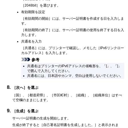
［
2048bit
］を選びます。
有効期限を設定
［
有効期間の開始
］には、サーバー証明書を作成する日を入力しま
す。
［
有効期間の終了
］には、サーバー証明書の使用を終了する日を入
力します。
共通名を入力
［
共通名
］には、プリンターで確認し、メモした［
IPv6リンクロー
カルアドレス
］を入力します。
参考
共通名はプリンターのIPv6アドレスの省略形を、「[」、「]」
で囲んで入力してください。
共通名には、日本語やカンマ、空白は使用しないでください。
［
次へ
］を選ぶ
［
国
］、［
都道府県
］、［
市区町村
］、［
組織
］、［
組織単位
］はすべ
て空欄のままにします。
［
生成
］を選ぶ
サーバー証明書の生成を開始します。
生成が終了すると［
自己署名証明書を生成しました。
］と表示されま