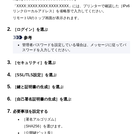
「XXXX::XXXX:XXXX:XXXX:XXXX」には、プリンターで確認した［
IPv6
リンクローカルアドレス
］を省略形で入力してください。
リモートUIのトップ画面が表示されます。
［
ログイン
］を選ぶ
参考
管理者パスワードを設定している場合は、メッセージに従ってパ
スワードを入力してください。
［
セキュリティ
］を選ぶ
［
SSL/TLS設定
］を選ぶ
［
鍵と証明書の生成
］を選ぶ
［
自己署名証明書の生成
］を選ぶ
必要事項を設定する
［
署名アルゴリズム
］
［
SHA256
］を選びます。
［
公開鍵ビット長
］