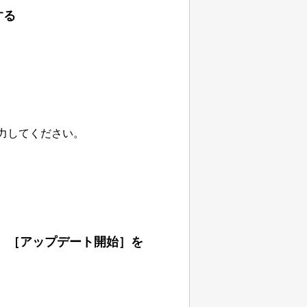
する
力してください。
、［
アップデート開始
］を