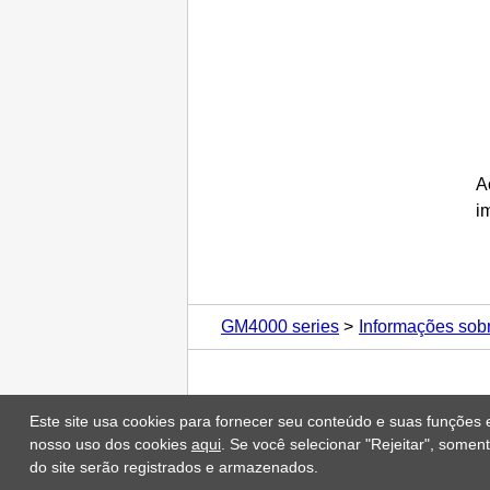
A
i
GM4000 series
Informações sob
Este site usa cookies para fornecer seu conteúdo e suas funções 
nosso uso dos cookies
aqui
. Se você selecionar "Rejeitar", some
do site serão registrados e armazenados.