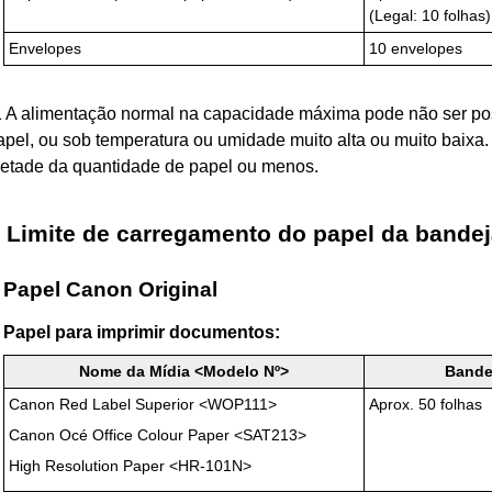
(Legal: 10 folhas)
Envelopes
10 envelopes
1
A alimentação normal na capacidade máxima pode não ser pos
apel, ou sob temperatura ou umidade muito alta ou muito baixa.
etade da quantidade de papel ou menos.
Limite de carregamento do papel da
bandej
Papel
Canon
Original
Papel para imprimir documentos:
Nome da Mídia <Modelo Nº>
Bande
Canon Red Label Superior
<
WOP111
>
Aprox. 50 folhas
Canon Océ Office Colour Paper
<
SAT213
>
High Resolution Paper
<
HR-101N
>