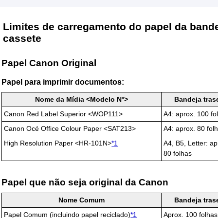
Limites de carregamento do papel da
bande
cassete
Papel
Canon
Original
Papel para imprimir documentos:
Nome da Mídia <Modelo Nº>
Bandeja tras
Canon Red Label Superior
<
WOP111
>
A4: aprox. 100 fo
Canon Océ Office Colour Paper
<
SAT213
>
A4: aprox. 80 fol
High Resolution Paper
<
HR-101N
>
*1
A4, B5, Letter: ap
80 folhas
Papel que não seja original da
Canon
Nome Comum
Bandeja tras
Papel Comum (incluindo papel reciclado)
*1
Aprox. 100 folhas