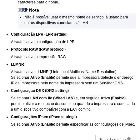
caracteres para o nome.
Nota
Não é possível usar o mesmo nome de serviço já usado para
outros dispositivos conectados à LAN.
Configuração LPR
(LPR setting)
Ativa/desativa a configuração de
LPR
.
Protocolo RAW
(RAW protocol)
Ativa/desativa a impressão
RAW
.
LLMNR
Ativa/desativa LLMNR (Link-Local Multicast Name Resolution).
Selecionar
Ativo
(Enable)
permite que a
impressora
detecte o endereço
IP
da
impressora
pelo nome da
impressora
sem um Servidor DNS.
Configuração DRX
(DRX setting)
Selecionar
LAN com fio
(Wired LAN)
e, em seguida
Ativo
(Enable)
permite ativar a recepção descontínua quando a
impressora
é conectada
a um dispositivo compatível com a LAN com fio.
Configurações IPsec
(IPsec settings)
Selecionar
Ativo
(Enable)
permite especificar as configurações de IPsec.
Topo da página