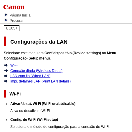
Página Inicial
Procurar
UG057
Configurações da LAN
Selecione este menu em
Conf.dispositivo
(Device settings)
no
Menu
Configuração
(Setup menu)
.
Wi-Fi
Conexão direta (Wireless Direct)
LAN com fio (Wired LAN)
Impr. detalhes LAN (Print LAN details)
Wi-Fi
Ativar/desat. Wi-Fi
(Wi-Fi enab./disable)
Ativa ou desativa o
Wi-Fi
.
Config. de Wi-Fi
(Wi-Fi setup)
Seleciona o método de configuração para a conexão de
Wi-Fi
.