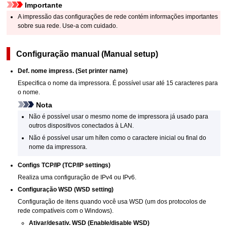
Importante
A impressão das configurações de rede contém informações importantes
sobre sua rede.
Use-a com cuidado.
Configuração manual
(Manual setup)
Def. nome impress.
(Set printer name)
Especifica o nome da
impressora
.
É possível usar até 15 caracteres para
o nome.
Nota
Não é possível usar o mesmo nome de
impressora
já usado para
outros dispositivos conectados à LAN.
Não é possível usar um hífen como o caractere inicial ou final do
nome da
impressora
.
Configs TCP/IP
(TCP/IP settings)
Realiza uma configuração de
IPv4
ou
IPv6
.
Configuração WSD
(WSD setting)
Configuração de itens quando você usa
WSD
(um dos protocolos de
rede compatíveis com o
Windows
).
Ativar/desativ. WSD
(Enable/disable WSD)