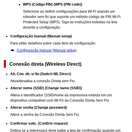
WPS (Código PIN)
(WPS (PIN code))
Selecione ao definir configurações para
Wi-Fi
usando um
roteador sem fio que suporte um método código de PIN
Wi-Fi
Protected Setup
(
WPS
).
Siga as instruções exibidas na tela
durante a configuração.
Configuração manual
(Manual setup)
Para obter detalhes sobre cada item de configuração:
Configuração manual (Manual setup)
Conexão direta
(Wireless Direct)
Alt. Con. dir. s/ fio
(Switch WL Direct)
Ativa/desativa a conexão Direta sem Fio.
Alterar nome (SSID)
(Change name (SSID))
Altera o identificador (SSID/nome da
impressora
exibida em um
dispositivo compatível com
Wi-Fi
) da Conexão Direta Sem Fio.
Alterar senha
(Change password)
Altere a senha da Conexão Direta Sem Fio.
Confirmar solic.
(Confirm request)
Defina se a
impressora
deve exibir a tela de confirmação quando um