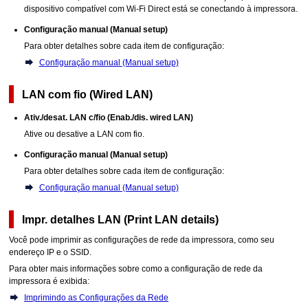
dispositivo compatível com
Wi-Fi
Direct está se conectando à
impressora
.
Configuração manual
(Manual setup)
Para obter detalhes sobre cada item de configuração:
Configuração manual (Manual setup)
LAN com fio
(Wired LAN)
Ativ./desat. LAN c/fio
(Enab./dis. wired LAN)
Ative ou desative a LAN com fio.
Configuração manual
(Manual setup)
Para obter detalhes sobre cada item de configuração:
Configuração manual (Manual setup)
Impr. detalhes LAN
(Print LAN details)
Você pode imprimir as configurações de rede da
impressora
, como seu
endereço
IP
e o SSID.
Para obter mais informações sobre como a configuração de rede da
impressora
é exibida:
Imprimindo as Configurações da Rede