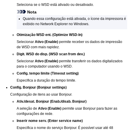
Seleciona se o
WSD
está ativado ou desativado.
Nota
Quando essa configuração está ativada, o ícone da
impressora
é
exibido no Network Explorer no
Windows
.
Otimização WSD ent.
(Optimize WSD-In)
Selecionar
Ativo
(Enable)
permite receber os dados de impressão
de
WSD
com mais rapidez.
Digit. WSD do disp.
(WSD scan from dev.)
Selecionar
Ativo
(Enable)
permite transferir os dados digitalizados
para o computador usando o
WSD
.
Config. tempo limite
(Timeout setting)
Especifica a duração do tempo limite.
Config. Bonjour
(Bonjour settings)
Configuração de itens ao usar
Bonjour
.
Ativ./desat. Bonjour
(Enab./disab. Bonjour)
A seleção de
Ativo
(Enable)
permite usar
Bonjour
para fazer as
configurações de rede.
Inserir nome serv.
(Enter service name)
Especifica o nome do serviço
Bonjour
.
É possível usar até 48