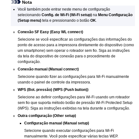
Nota
Você também pode entrar neste menu de configuração
selecionando
Config. de Wi-Fi
(Wi-Fi setup)
na
Menu Configuração
(Setup menu)
tela e pressionando o botão
OK
.
Conexão SF Easy
(Easy WL connect)
Selecione se você especificar as configurações das informações do
ponto de acesso para a
impressora
diretamente do dispositivo (como
um smartphone) sem operar o roteador sem fio.
Siga as instruções
da tela do dispositivo de conexão para o procedimento de
configuração.
Conexão manual
(Manual connect)
Selecione quando fizer as configurações para
Wi-Fi
manualmente
usando o
painel de controle
da
impressora
.
WPS (Bot. pressão)
(WPS (Push button))
Selecione ao definir configurações para
Wi-Fi
usando um roteador
sem fio que suporta método botão de pressão
Wi-Fi Protected Setup
(
WPS
).
Siga as instruções exibidas na tela durante a configuração.
Outra configuração
(Other setup)
Configuração manual
(Manual setup)
Selecione quando executar configurações para
Wi-Fi
manualmente.
Você pode especificar várias teclas WEP.