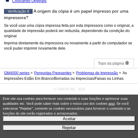
Colocando Originais
A origem da cópia é um papel impresso por uma
Verificação 8
impressora
?
Se você usar uma cópia impressa feita por esta
impressora
como o original, a
qualidade de impressão poderá ser reduzida, dependendo da condição do
original.
Imprima diretamente da
impressora
ou novamente a partir do computador se
você puder imprimir novamente dele.
Topo da página
GM4000 series
Perguntas Frequentes
Problemas de Impressão
As
Impressões Estão Em Branco/Borradas ou Imprecisas/Faixas ou Linhas
© CANON INC. 2019
Este site usa cookies para fornecer seu conteúdo e suas funções e aprimorar suas
qualidades etc. Você pode saber mais sobre o nosso uso dos cookies
aqui
. Se você
selecionar "Rejeitar", somente os cookies necessários para fornecer o conteúdo e as
funções do site serão registrados e armazenados.
Aceitar
Rejeitar