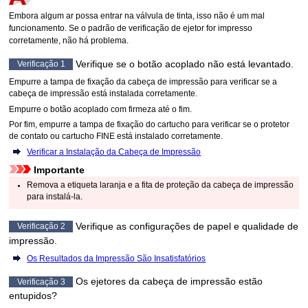
Embora algum ar possa entrar na
válvula de tinta
, isso não é um mal
funcionamento.
Se o padrão de verificação de ejetor for impresso
corretamente, não há problema.
Verifique se o
botão acoplado
não está levantado.
Verificação 1
Empurre a
tampa de fixação da cabeça de impressão
para verificar se a
cabeça de impressão
está instalada corretamente.
Empurre o
botão acoplado
com firmeza até o fim.
Por fim, empurre a
tampa de fixação do cartucho
para verificar se o
protetor
de contato
ou
cartucho FINE
está instalado corretamente.
Verificar a Instalação da Cabeça de Impressão
Importante
Remova a etiqueta laranja e a fita de proteção da
cabeça de impressão
para instalá-la.
Verifique as configurações de papel e qualidade de
Verificação 2
impressão.
Os Resultados da Impressão São Insatisfatórios
Os
ejetores da cabeça de impressão
estão
Verificação 3
entupidos?