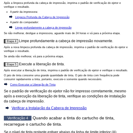
Após a limpeza profunda da
cabeça de impressão
, imprima o padrão de verificação do ejetor e
verifique o resultado.
A partir da
impressora
:
Limpeza Profunda da Cabeça de Impressão
A partir do computador:
Limpe profundamente a cabeça de impressão
Se não melhorar, desligue a
impressora
, aguarde mais de 24 horas e vá para a próxima etapa.
Limpe profundamente a
cabeça de impressão
novamente.
Etapa 4
Após a nova limpeza profunda da
cabeça de impressão
, imprima o padrão de verificação do ejetor e
verifique o resultado.
Se ainda não melhorar, vá para a próxima etapa.
Execute a liberação de tinta.
Etapa 5
Após executar a liberação de tinta, imprima o padrão de verificação do ejetor e verifique o resultado.
O jato de tinta consome uma grande quantidade de tinta.
O jato de tinta com frequência pode
consumir rapidamente a tinta, portanto, execute-o somente quando necessário.
Como Executar a Liberação de Tinta
Se o padrão de verificação do ejetor não for impresso corretamente, mesmo
após a execução da liberação de tinta, verifique as condições de instalação
da
cabeça de impressão
.
Verificar a Instalação da Cabeça de Impressão
Quando acabar a tinta do
cartucho de tinta
,
Verificação 4
recarregue o
cartucho de tinta
.
Se o nível de tinta restante estiver abaixo da linha de limite inferior (A),