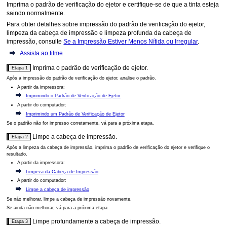
Imprima o padrão de verificação do ejetor e certifique-se de que a tinta esteja
saindo normalmente.
Para obter detalhes sobre impressão do padrão de verificação do ejetor,
limpeza da
cabeça de impressão
e limpeza profunda da cabeça de
impressão, consulte
Se a Impressão Estiver Menos Nítida ou Irregular
.
Assista ao filme
Imprima o padrão de verificação de ejetor.
Etapa 1
Após a impressão do padrão de verificação do ejetor, analise o padrão.
A partir da
impressora
:
Imprimindo o Padrão de Verificação de Ejetor
A partir do computador:
Imprimindo um Padrão de Verificação de Ejetor
Se o padrão não for impresso corretamente, vá para a próxima etapa.
Limpe a
cabeça de impressão
.
Etapa 2
Após a limpeza da
cabeça de impressão
, imprima o padrão de verificação do ejetor e verifique o
resultado.
A partir da
impressora
:
Limpeza da Cabeça de Impressão
A partir do computador:
Limpe a cabeça de impressão
Se não melhorar, limpe a
cabeça de impressão
novamente.
Se ainda não melhorar, vá para a próxima etapa.
Limpe profundamente a
cabeça de impressão
.
Etapa 3