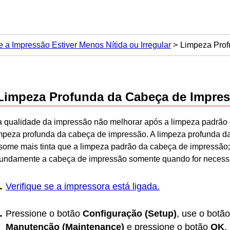
e a Impressão Estiver Menos Nítida ou Irregular
Limpeza Prof
Limpeza Profunda da Cabeça de Impre
a qualidade da impressão não melhorar após a limpeza padrão
impeza profunda da
cabeça de impressão
.
A limpeza profunda d
some mais tinta que a limpeza padrão da
cabeça de impressão
fundamente a
cabeça de impressão
somente quando for necessá
Verifique se a
impressora
está ligada.
Pressione o botão
Configuração
(Setup)
, use o botã
Manutenção
(Maintenance)
e pressione o botão
OK
.