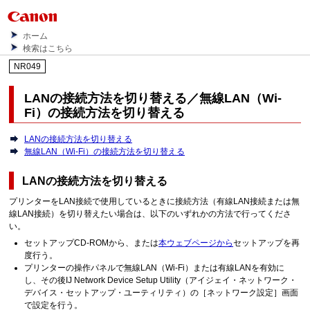
ホーム
検索はこちら
NR049
LANの接続方法を切り替える／無線LAN（Wi-
Fi）の接続方法を切り替える
LANの接続方法を切り替える
無線LAN（Wi-Fi）の接続方法を切り替える
LANの接続方法を切り替える
プリンターをLAN接続で使用しているときに接続方法（有線LAN接続または無
線LAN接続）を切り替えたい場合は、以下のいずれかの方法で行ってくださ
い。
セットアップCD-ROMから、または
本ウェブページから
セットアップを再
度行う。
プリンターの操作パネルで無線LAN（Wi-Fi）または有線LANを有効に
し、その後IJ Network Device Setup Utility（アイジェイ・ネットワーク・
デバイス・セットアップ・ユーティリティ）の［
ネットワーク設定
］画面
で設定を行う。