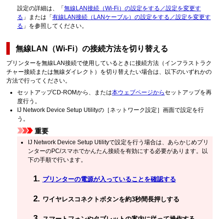
設定の詳細は、「
無線LAN接続（Wi-Fi）の設定をする／設定を変更す
る
」または「
有線LAN接続（LANケーブル）の設定をする／設定を変更す
る
」を参照してください。
無線LAN（Wi-Fi）の接続方法を切り替える
プリンターを無線LAN接続で使用しているときに接続方法（インフラストラク
チャー接続または無線ダイレクト）を切り替えたい場合は、以下のいずれかの
方法で行ってください。
セットアップCD-ROMから、または
本ウェブページから
セットアップを再
度行う。
IJ Network Device Setup Utilityの［
ネットワーク設定
］画面で設定を行
う。
重要
IJ Network Device Setup Utilityで設定を行う場合は、あらかじめプリ
ンターのPC/スマホでかんたん接続を有効にする必要があります。以
下の手順で行います。
プリンターの電源が入っていることを確認する
ワイヤレスコネクト
ボタンを約3秒間長押しする
スマートフォンやタブレットの案内に従って操作する