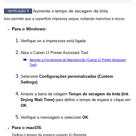
Aumente o tempo de secagem da tinta.
Verificação 9
Isso permite que a superfície impressa seque, evitando manchas e riscos.
Para o
Windows
:
Verifique se a
impressora
está ligada.
Abra o
Canon
IJ Printer Assistant Tool
.
Abrindo a Ferramenta de Manutenção (Canon IJ Printer Assistant
Tool)
Selecione
Configurações personalizadas
(Custom
Settings)
.
Arraste a barra de rolagem
Tempo de secagem da tinta
(Ink
Drying Wait Time)
para definir o tempo de espera e clique em
OK
.
Verifique a mensagem e selecione
OK
.
Para o
macOS
:
Defina o tempo de espera usando
IU Remota
.