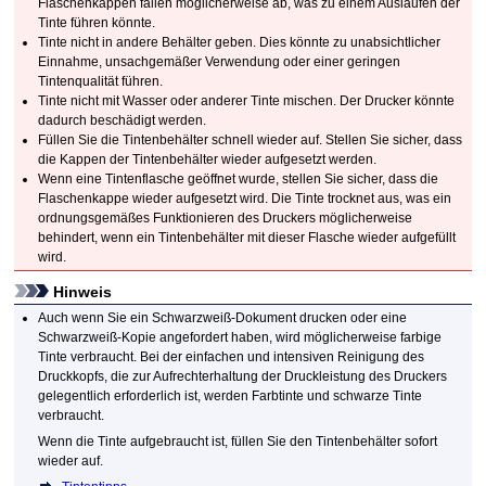
Flaschenkappen fallen möglicherweise ab, was zu einem Auslaufen der
Tinte führen könnte.
Tinte nicht in andere Behälter geben.
Dies könnte zu unabsichtlicher
Einnahme, unsachgemäßer Verwendung oder einer geringen
Tintenqualität führen.
Tinte nicht mit Wasser oder anderer Tinte mischen.
Der Drucker könnte
dadurch beschädigt werden.
Füllen Sie die
Tintenbehälter
schnell wieder auf.
Stellen Sie sicher, dass
die Kappen der
Tintenbehälter
wieder aufgesetzt werden.
Wenn eine Tintenflasche geöffnet wurde, stellen Sie sicher, dass die
Flaschenkappe
wieder aufgesetzt wird.
Die Tinte trocknet aus, was ein
ordnungsgemäßes Funktionieren des
Druckers
möglicherweise
behindert, wenn ein
Tintenbehälter
mit dieser Flasche wieder aufgefüllt
wird.
Hinweis
Auch wenn Sie ein Schwarzweiß-Dokument drucken oder eine
Schwarzweiß-Kopie angefordert haben, wird möglicherweise farbige
Tinte verbraucht.
Bei der einfachen und intensiven Reinigung des
Druckkopfs
, die zur Aufrechterhaltung der Druckleistung des
Druckers
gelegentlich erforderlich ist, werden Farbtinte und schwarze Tinte
verbraucht.
Wenn die Tinte aufgebraucht ist, füllen Sie den Tintenbehälter sofort
wieder auf.