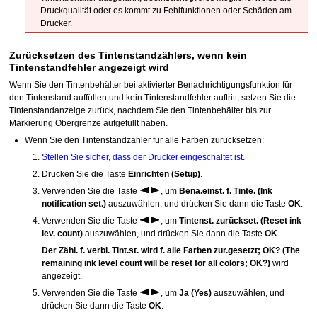
Druckqualität oder es kommt zu Fehlfunktionen oder Schäden am
Drucker
.
Zurücksetzen des Tintenstandzählers, wenn kein
Tintenstandfehler angezeigt wird
Wenn Sie den
Tintenbehälter
bei aktivierter Benachrichtigungsfunktion für
den Tintenstand auffüllen und kein Tintenstandfehler auftritt, setzen Sie die
Tintenstandanzeige zurück, nachdem Sie den
Tintenbehälter
bis zur
Markierung Obergrenze aufgefüllt haben.
Wenn Sie den Tintenstandzähler für alle Farben zurücksetzen:
Stellen Sie sicher, dass der Drucker eingeschaltet ist.
Drücken Sie die Taste
Einrichten
(Setup)
.
Verwenden Sie die Taste
, um
Bena.einst. f. Tinte.
(Ink
notification set.)
auszuwählen, und drücken Sie dann die Taste
OK
.
Verwenden Sie die Taste
, um
Tintenst. zurückset.
(Reset ink
lev. count)
auszuwählen, und drücken Sie dann die Taste
OK
.
Der Zähl. f. verbl. Tint.st. wird f. alle Farben zur.gesetzt; OK?
(The
remaining ink level count will be reset for all colors; OK?)
wird
angezeigt.
Verwenden Sie die Taste
, um
Ja
(Yes)
auszuwählen, und
drücken Sie dann die Taste
OK
.