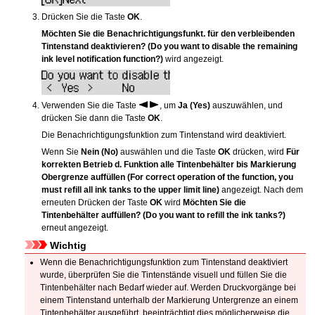
Drücken Sie die Taste
OK
.
Möchten Sie die Benachrichtigungsfunkt. für den verbleibenden
Tintenstand deaktivieren?
(Do you want to disable the remaining
ink level notification function?)
wird angezeigt.
Verwenden Sie die Taste
, um
Ja
(Yes)
auszuwählen, und
drücken Sie dann die Taste
OK
.
Die Benachrichtigungsfunktion zum Tintenstand wird deaktiviert.
Wenn Sie
Nein
(No)
auswählen und die Taste
OK
drücken, wird
Für
korrekten Betrieb d. Funktion alle Tintenbehälter bis Markierung
Obergrenze auffüllen
(For correct operation of the function, you
must refill all ink tanks to the upper limit line)
angezeigt.
Nach dem
erneuten Drücken der Taste
OK
wird
Möchten Sie die
Tintenbehälter auffüllen?
(Do you want to refill the ink tanks?)
erneut angezeigt.
Wichtig
Wenn die Benachrichtigungsfunktion zum Tintenstand deaktiviert
wurde, überprüfen Sie die Tintenstände visuell und füllen Sie die
Tintenbehälter
nach Bedarf wieder auf.
Werden Druckvorgänge bei
einem Tintenstand unterhalb der
Markierung Untergrenze
an einem
Tintenbehälter
ausgeführt, beeinträchtigt dies möglicherweise die