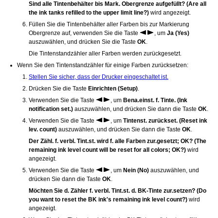
Sind alle Tintenbehälter bis Mark. Obergrenze aufgefüllt?
(Are all
the ink tanks refilled to the upper limit line?)
wird angezeigt.
Füllen Sie die
Tintenbehälter
aller Farben bis zur Markierung
Obergrenze auf, verwenden Sie die Taste
, um
Ja
(Yes)
auszuwählen, und drücken Sie die Taste
OK
.
Die Tintenstandzähler aller Farben werden zurückgesetzt.
Wenn Sie den Tintenstandzähler für einige Farben zurücksetzen:
Stellen Sie sicher, dass der Drucker eingeschaltet ist.
Drücken Sie die Taste
Einrichten
(Setup)
.
Verwenden Sie die Taste
, um
Bena.einst. f. Tinte.
(Ink
notification set.)
auszuwählen, und drücken Sie dann die Taste
OK
.
Verwenden Sie die Taste
, um
Tintenst. zurückset.
(Reset ink
lev. count)
auszuwählen, und drücken Sie dann die Taste
OK
.
Der Zähl. f. verbl. Tint.st. wird f. alle Farben zur.gesetzt; OK?
(The
remaining ink level count will be reset for all colors; OK?)
wird
angezeigt.
Verwenden Sie die Taste
, um
Nein
(No)
auszuwählen, und
drücken Sie dann die Taste
OK
.
Möchten Sie d. Zähler f. verbl. Tint.st. d. BK-Tinte zur.setzen?
(Do
you want to reset the BK ink's remaining ink level count?)
wird
angezeigt.