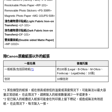
Restickable Photo Paper
<
RP-101
>
Removable Photo Stickers
<
PS-308R
>
Magnetic Photo Paper
<
MG-101
/
PS-508
>
淺色織物燙印貼紙
(Light Fabric Iron-on
Transfers)
<
LF-101
>
深色織物燙印貼紙
(Dark Fabric Iron-on
Transfers)
<
DF-101
>
雙面霧面紙
(Double sided Matte Paper)
<
MP-101D
>
除
Canon
原廠紙張以外的紙張
一般名稱
後端托盤
一般紙張(包括回收紙)
*1
約100張
[Legal、B-Oficio、M-Oficio、
Foolscap、Legal(India)：10張]
信封
10個信封
*1
某些類型的紙張，或在很高或很低的溫度或濕度情況下，可能無法以最大容
量正常送紙。
在此情況下，請將裝入的紙張數量減少一半或更多。
*2
從已裝入的紙疊送入紙張可能會在列印面上留下標記，或造成無法有效送
紙。
在此情況下，每次裝入一張。