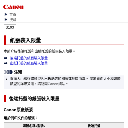
首頁
搜尋
S103
紙張裝入限量
本節介紹
後端托盤
和
出紙托盤
的紙張裝入限量。
後端托盤的紙張裝入限量
出紙托盤的紙張裝入限量
注釋
頁面大小和媒體類型因出售紙張的國家或地區而異。
關於頁面大小和媒體
類型的詳細資訊，請訪問
Canon
網站。
後端托盤
的紙張裝入限量
Canon
原廠紙張
用於列印文件的紙張：
媒體名稱<型號>
後端托盤