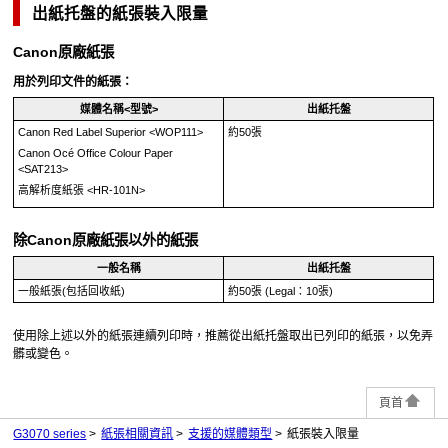
出紙托盤
的紙張裝入限量
Canon
原廠紙張
用於列印文件的紙張：
媒體名稱<型號>
出紙托盤
Canon Red Label Superior
<
WOP111
>
約50張
Canon Océ Office Colour Paper
<
SAT213
>
高解析度紙張
<
HR-101N
>
除
Canon
原廠紙張以外的紙張
一般名稱
出紙托盤
一般紙張(包括回收紙)
約50張
(Legal：10張)
使用除上述以外的紙張連續列印時，推薦從
出紙托盤
取出已列印的紙張，以免弄
髒或變色。
頁首
G3070 series
紙張相關資訊
支援的媒體類型
紙張裝入限量