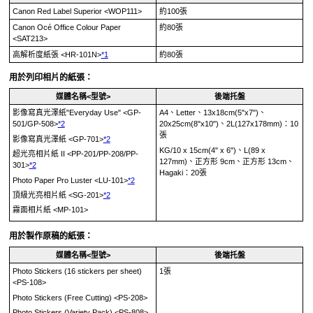
Canon Red Label Superior
<
WOP111
>
約100張
Canon Océ Office Colour Paper
約80張
<
SAT213
>
高解析度紙張
<
HR-101N
>
*1
約80張
用於列印相片的紙張：
媒體名稱<型號>
後端托盤
影像寫真光澤紙"Everyday Use"
<
GP-
A4、Letter、13x18cm(5"x7")、
501
/
GP-508
>
*2
20x25cm(8"x10")、2L(127x178mm)：10
張
影像寫真光澤紙
<
GP-701
>
*2
KG/10 x 15cm(4" x 6")、L(89 x
超光亮相片紙 II
<
PP-201
/
PP-208
/
PP-
127mm)、正方形 9cm、正方形 13cm、
301
>
*2
Hagaki：20張
Photo Paper Pro Luster
<
LU-101
>
*2
頂級光亮相片紙
<
SG-201
>
*2
霧面相片紙
<
MP-101
>
用於製作原稿的紙張：
媒體名稱<型號>
後端托盤
Photo Stickers (16 stickers per sheet)
1張
<
PS-108
>
Photo Stickers (Free Cutting)
<
PS-208
>
Photo Stickers (Variety Pack)
<
PS-808
>