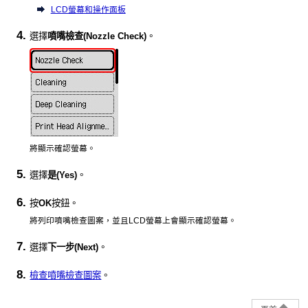
LCD螢幕和操作面板
選擇
噴嘴檢查
(Nozzle Check)
。
將顯示確認螢幕。
選擇
是
(Yes)
。
按
OK
按鈕。
將列印噴嘴檢查圖案，並且
LCD
螢幕上會顯示確認螢幕。
選擇
下一步
(Next)
。
檢查噴嘴檢查圖案
。