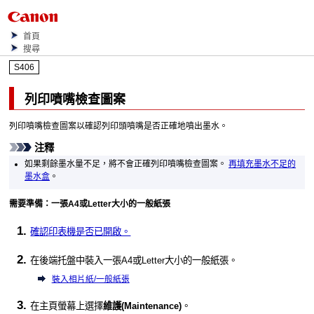
首頁
搜尋
S406
列印噴嘴檢查圖案
列印噴嘴檢查圖案以確認
列印頭噴嘴
是否正確地噴出墨水。
注釋
如果剩餘墨水量不足，將不會正確列印噴嘴檢查圖案。
再填充墨水不足的
墨水盒
。
需要準備：一張A4或Letter大小的一般紙張
確認
印表機
是否已開啟。
在
後端托盤
中裝入一張A4或Letter大小的一般紙張。
裝入相片紙/一般紙張
在主頁螢幕上選擇
維護
(Maintenance)
。