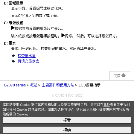
B:
区域显示
显示份数、设置编号或错误代码。
显示0至19之间的数字或字母。
C:
纸张设置
根据当前设置的纸张尺寸亮起。
装入纸张或按
纸张选择
按钮时，
闪烁。
然后，可以选择纸张尺寸。
D:
墨水
墨水用完时闪烁。
检查用完的墨水，然后再填充墨水。
检查墨水量
再填充墨水盒
页首
G2070 series
概述
主要部件和使用方法
LCD屏幕指示
© CANON INC. 2022
本网站使用 Cookie 提供其内容和功能以及提高质量等目的。您可以在
此处
查看关于我们
如何使用 Cookie 的详细信息。如果您选择“拒绝”，则只会记录和存储提供网站内容和功
能所需的 Cookie。
接受
拒绝