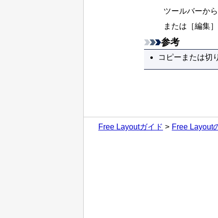
ツールバーから
または
［
編集
］
参考
コピーまたは切
Free Layoutガイド
Free Lay