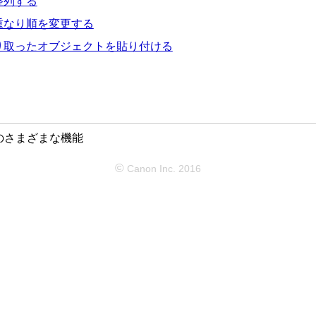
整列する
重なり順を変更する
り取ったオブジェクトを貼り付ける
outのさまざまな機能
©
Canon Inc. 2016