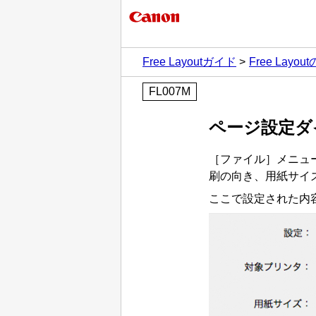
Free Layoutガイド
Free Layo
FL007M
ページ設定ダ
［
ファイル
］
メニュ
刷の向き、用紙サイ
ここで設定された内