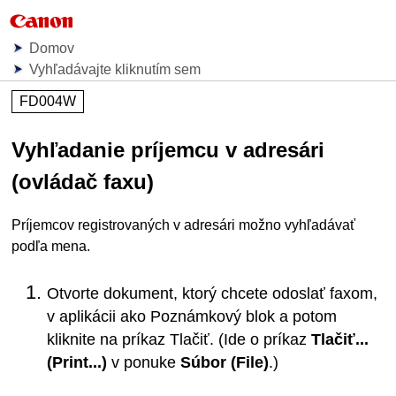
Domov
Vyhľadávajte kliknutím sem
FD004W
Vyhľadanie príjemcu v adresári
(ovládač faxu)
Príjemcov registrovaných v adresári možno vyhľadávať
podľa mena.
Otvorte dokument, ktorý chcete odoslať faxom,
v aplikácii ako Poznámkový blok a potom
kliknite na príkaz Tlačiť.
(Ide o príkaz
Tlačiť...
(Print...)
v ponuke
Súbor
(File)
.)