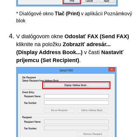
*
Dialógové okno
Tlač
(Print)
v aplikácii Poznámkový
blok
V dialógovom okne
Odoslať FAX
(Send FAX)
kliknite na položku
Zobraziť adresár...
(Display Address Book...)
v časti
Nastaviť
príjemcu
(Set Recipient)
.