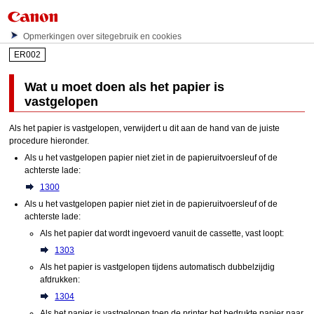
Opmerkingen over sitegebruik en cookies
ER002
Wat u moet doen als het papier is
vastgelopen
Als het papier is vastgelopen, verwijdert u dit aan de hand van de juiste
procedure hieronder.
Als u het vastgelopen papier niet ziet in de
papieruitvoersleuf
of de
achterste lade
:
1300
Als u het vastgelopen papier niet ziet in de
papieruitvoersleuf
of de
achterste lade
:
Als het papier dat wordt ingevoerd vanuit de
cassette
, vast loopt:
1303
Als het papier is vastgelopen tijdens automatisch dubbelzijdig
afdrukken:
1304
Als het papier is vastgelopen toen de
printer
het bedrukte papier naar