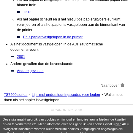
binnen trok:
1313
Als het papier scheurt en u het niet uit de
papieruitvoersleuf
kunt
verwijderen of als het papier is vastgelopen aan de binnenkant van
de
printer
:
Er is papier vastgelopen in de printer
Als het document is vastgelopen in de
ADF (automatische
documentinvoer)
:
2801
Andere gevallen dan de bovenstaande:
Andere gevallen
Naar boven
TS7400 series
Lijst met ondersteuningscodes voor fouten
Wat u moet
doen als het papier is vastgelopen
© CANON INC. 2020
Deze site maakt gebruik van cookies om inhoud en functies aan te bieden, de kwaliteit
ervan te verbeteren etc. Meer informatie over ons gebruik van cookies vindt u
hier
. Als u
'Weigeren' selecteert, worden alleen vereiste cookies vastgelegd en opgeslagen die