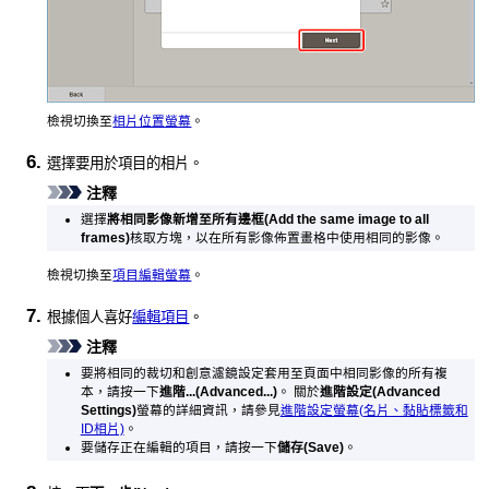
檢視切換至
相片位置螢幕
。
選擇要用於項目的相片。
注釋
選擇
將相同影像新增至所有邊框
(Add the same image to all
frames)
核取方塊，以在所有影像佈置畫格中使用相同的影像。
檢視切換至
項目編輯螢幕
。
根據個人喜好
編輯項目
。
注釋
要將相同的裁切和創意濾鏡設定套用至頁面中相同影像的所有複
本，請按一下
進階...
(Advanced...)
。
關於
進階設定
(Advanced
Settings)
螢幕的詳細資訊，請參見
進階設定螢幕(名片、黏貼標籤和
ID相片)
。
要儲存正在編輯的項目，請按一下
儲存
(Save)
。