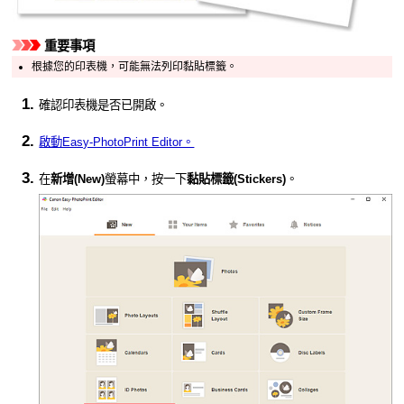
重要事項
根據您的
印表機
，可能無法列印黏貼標籤。
確認
印表機
是否已開啟。
啟動Easy-PhotoPrint Editor。
在
新增
(New)
螢幕中，按一下
黏貼標籤
(Stickers)
。