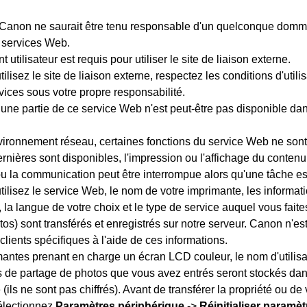
Canon
ne saurait être tenu responsable d'un quelconque domm
es services Web.
 utilisateur est requis pour utiliser le site de liaison externe.
lisez le site de liaison externe, respectez les conditions d'utilis
rvices sous votre propre responsabilité.
une partie de ce service Web n'est peut-être pas disponible dan
vironnement réseau, certaines fonctions du service Web ne sont
nières sont disponibles, l'impression ou l'affichage du contenu
ou la communication peut être interrompue alors qu'une tâche es
tilisez le service Web, le nom de votre
imprimante
, les informa
 la langue de votre choix et le type de service auquel vous faites
os) sont transférés et enregistrés sur notre serveur.
Canon
n'es
 clients spécifiques à l'aide de ces informations.
mantes prenant en charge un
écran LCD
couleur, le nom d'utilisa
s de partage de photos que vous avez entrés seront stockés dan
(ils ne sont pas chiffrés).
Avant de transférer la propriété ou d
sélectionnez
Paramètres périphérique
->
Réinitialiser paramèt