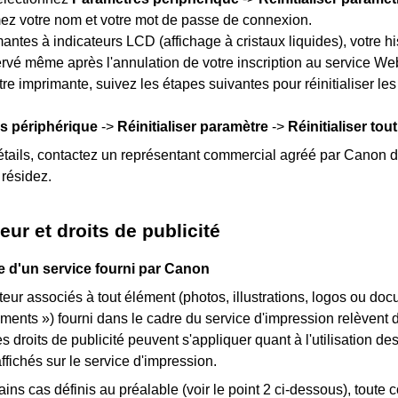
ez votre nom et votre mot de passe de connexion.
mantes
à indicateurs
LCD (affichage à cristaux liquides)
, votre h
rvé même après l'annulation de votre inscription au service Web
tre imprimante, suivez les étapes suivantes pour réinitialiser le
s périphérique
->
Réinitialiser paramètre
->
Réinitialiser tout
étails, contactez un représentant commercial agréé par
Canon
d
 résidez.
eur et droits de publicité
e d'un service fourni par
Canon
teur associés à tout élément (photos, illustrations, logos ou do
éments ») fourni dans le cadre du service d'impression relèvent 
s droits de publicité peuvent s'appliquer quant à l'utilisation d
fichés sur le service d'impression.
ins cas définis au préalable (voir le point 2 ci-dessous), toute 