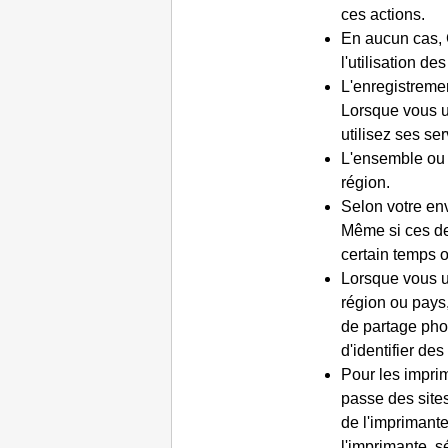
ces actions.
En aucun cas,
l'utilisation d
L'enregistrement
Lorsque vous uti
utilisez ses se
L'ensemble ou 
région.
Selon votre en
Même si ces der
certain temps 
Lorsque vous u
région ou pays,
de partage phot
d'identifier des
Pour les impri
passe des site
de l'imprimante 
l'
imprimante
, 