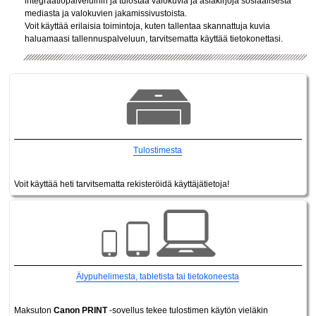
integraatiopalveluihin ja tulostaa valokuvia ja asiakirjoja sosiaalisesta
mediasta ja valokuvien jakamissivustoista.
Voit käyttää erilaisia toimintoja, kuten tallentaa skannattuja kuvia
haluamaasi tallennuspalveluun, tarvitsematta käyttää tietokonettasi.
Tulostimesta
Voit käyttää heti tarvitsematta rekisteröidä käyttäjätietoja!
Älypuhelimesta, tabletista tai tietokoneesta
Maksuton
Canon PRINT
-sovellus tekee tulostimen käytön vieläkin