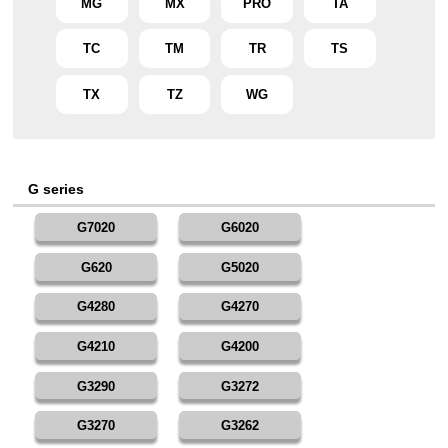
MG
MX
PRO
TA
TC
TM
TR
TS
TX
TZ
WG
G series
G7020
G6020
G620
G5020
G4280
G4270
G4210
G4200
G3290
G3272
G3270
G3262