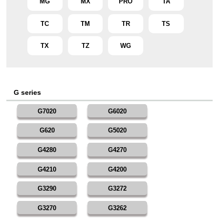
MG
MX
PRO
TA
TC
TM
TR
TS
TX
TZ
WG
G series
G7020
G6020
G620
G5020
G4280
G4270
G4210
G4200
G3290
G3272
G3270
G3262