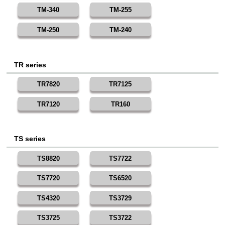
TM-340
TM-255
TM-250
TM-240
TR series
TR7820
TR7125
TR7120
TR160
TS series
TS8820
TS7722
TS7720
TS6520
TS4320
TS3729
TS3725
TS3722