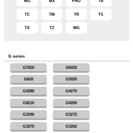
MG
MX
PRO
TA
TC
TM
TR
TS
TX
TZ
WG
G series
G7020
G6020
G620
G5020
G4280
G4270
G4210
G4200
G3290
G3272
G3270
G3262