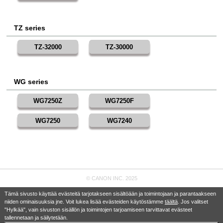
TZ series
TZ-32000
TZ-30000
WG series
WG7250Z
WG7250F
WG7250
WG7240
© CANON INC. 2025
Tämä sivusto käyttää evästeitä tarjotakseen sisältöään ja toimintojaan ja parantaakseen
niiden ominaisuuksia jne. Voit lukea lisää evästeiden käytöstämme
täältä
. Jos valitset
"Hylkää", vain sivuston sisällön ja toimintojen tarjoamiseen tarvittavat evästeet
tallennetaan ja säilytetään.