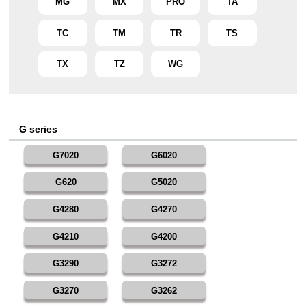
MG
MX
PRO
TA
TC
TM
TR
TS
TX
TZ
WG
G series
G7020
G6020
G620
G5020
G4280
G4270
G4210
G4200
G3290
G3272
G3270
G3262