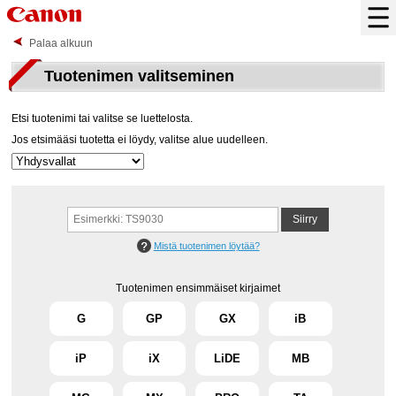
Palaa alkuun
Tuotenimen valitseminen
Etsi tuotenimi tai valitse se luettelosta.
Jos etsimääsi tuotetta ei löydy, valitse alue uudelleen.
Mistä tuotenimen löytää?
Tuotenimen ensimmäiset kirjaimet
G
GP
GX
iB
iP
iX
LiDE
MB