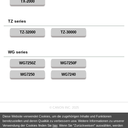
TX-2000
TZ series
TZ-32000
TZ-30000
WG series
WG7250Z
WG7250F
WG7250
WG7240
© CANON INC. 2025
Diese Website verwendet Cookies, um die zugehörigen Inhalte und Funktionen
bereitzustellen und deren Qualität zu verbessern usw. Weitere Informationen zu unserer
Verwendung der Cookies finden Sie
hier
. Wenn Sie "Zurückweisen" auswählen, werden