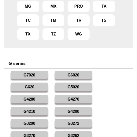
MG
MX
PRO
TA
TC
TM
TR
TS
TX
TZ
WG
G series
G7020
G6020
G620
G5020
G4280
G4270
G4210
G4200
G3290
G3272
G3270
G3262