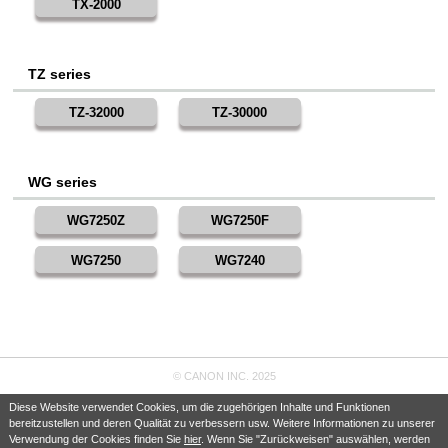
TX-2000
TZ series
TZ-32000
TZ-30000
WG series
WG7250Z
WG7250F
WG7250
WG7240
© CANON INC. 2025
Diese Website verwendet Cookies, um die zugehörigen Inhalte und Funktionen
bereitzustellen und deren Qualität zu verbessern usw. Weitere Informationen zu unserer
Verwendung der Cookies finden Sie
hier
. Wenn Sie "Zurückweisen" auswählen, werden