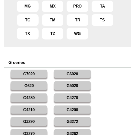
MG
MX
PRO
TA
TC
TM
TR
TS
TX
TZ
WG
G series
G7020
G6020
G620
G5020
G4280
G4270
G4210
G4200
G3290
G3272
G3270
G3262