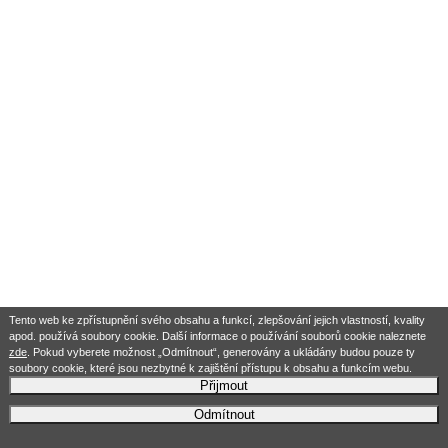
Tento web ke zpřístupnění svého obsahu a funkcí, zlepšování jejich vlastností, kvality
apod. používá soubory cookie. Další informace o používání souborů cookie naleznete
zde
. Pokud vyberete možnost „Odmítnout“, generovány a ukládány budou pouze ty
soubory cookie, které jsou nezbytné k zajištění přístupu k obsahu a funkcím webu.
Přijmout
Odmítnout