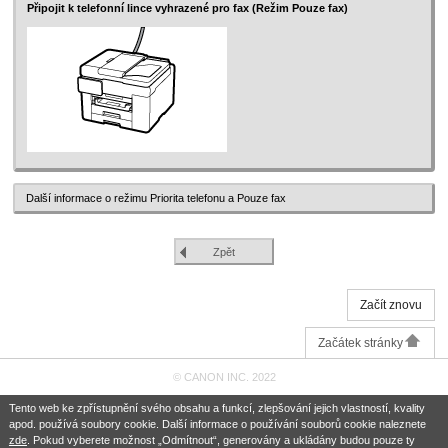
Připojit k telefonní lince vyhrazené pro fax (
Režim Pouze fax
)
Další informace o režimu Priorita telefonu a Pouze fax
Zpět
Začít znovu
Začátek stránky
© CANON INC. 2022
Tento web ke zpřístupnění svého obsahu a funkcí, zlepšování jejich vlastností, kvality
apod. používá soubory cookie. Další informace o používání souborů cookie naleznete
zde
. Pokud vyberete možnost „Odmítnout“, generovány a ukládány budou pouze ty