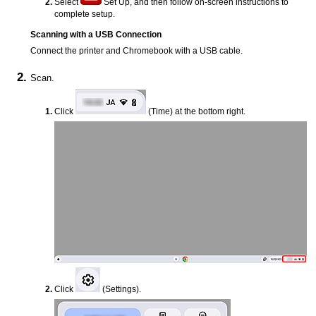
Select
Set Up
, and then follow on-screen instructions to
complete setup.
Scanning with a
USB
Connection
Connect the
printer
and
Chromebook
with a
USB
cable.
Scan.
Click
(Time) at the bottom right.
Click
(Settings).