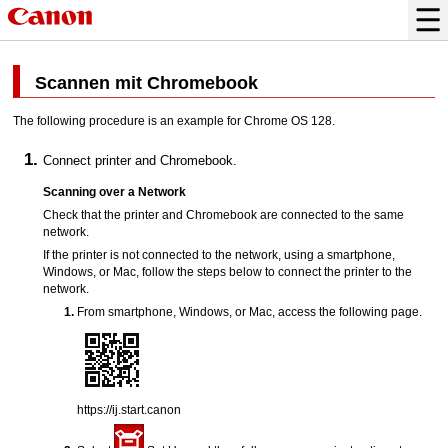
Scannen mit
Chromebook
The following procedure is an example for
Chrome OS
128.
Connect
printer
and
Chromebook
.
Scanning over a Network
Check that the
printer
and
Chromebook
are connected to the same
network.
If the
printer
is not connected to the network, using a smartphone,
Windows
, or
Mac
, follow the steps below to connect the
printer
to the
network.
From smartphone,
Windows
, or
Mac
, access the following page.
https://ij.start.canon