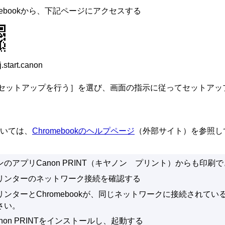
ebook
から、下記ページにアクセスする
ij.start.canon
セットアップを行う
］を選び、画面の指示に従ってセットアッ
いては、
Chromebook
のヘルプページ
（外部サイト）を参照し
ン
のアプリ
Canon PRINT
（キヤノン プリント）からも印刷で
リンター
のネットワーク接続を確認する
リンター
と
Chromebook
が、同じネットワークに接続されてい
さい。
non PRINT
をインストールし、起動する