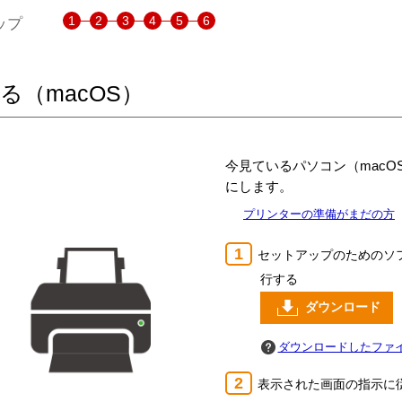
1
2
3
4
5
6
ップ
る（macOS）
今見ているパソコン（macO
にします。
プリンター
の準備がまだの方
セットアップのためのソ
行する
ダウンロード
ダウンロードしたファ
表示された画面の指示に