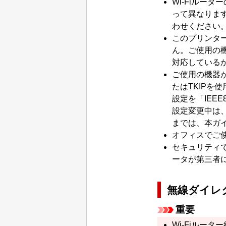
Wi-Fi
ルーター
って異なりま
わせください
この
プリンタ
ん。
ご使用の
対応している
ご使用の機器
たは
TKIP
を使
設定を「
IEEE8
設定変更中は
までは、本ガ
オフィスでご
セキュリティ
ータが第三者
無線ダイレ
重要
Wi-Fi
ルーター