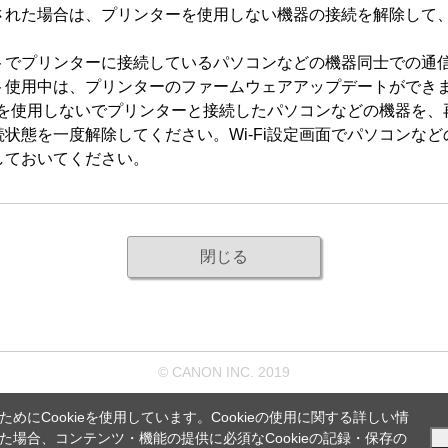
された場合は、
プリンター
を使用しない機器の接続を解除して
ト
で
プリンター
に接続しているパソコンなどの機器同士での通
ト
使用中は、
プリンター
のファームウェアアップデートができ
を使用しないで
プリンター
と接続したパソコンなどの機器を、
続状態を一度解除してください。
Wi-Fi
設定画面でパソコンなど
しておいてください。
閉じる
© CANON INC. 2019
にCookieを使用しています。Cookieの使用に関する詳しい情
場合、コンテンツ・機能の提供に必須なCookieの記録・保存の