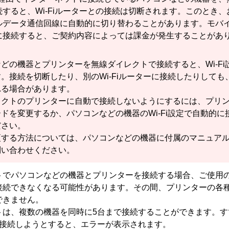
続すると、
Wi-Fi
ルーターとの接続は切断されます。
このとき、
ルデータ通信回線に自動的に切り替わることがあります。
モバ
に接続すると、ご契約内容によっては課金が発生することがあ
などの機器と
プリンター
を
無線ダイレクト
で接続すると、
Wi-Fi
す。
接続を切断したり、別の
Wi-Fi
ルーターに接続したりしても
れる場合があります。
レクト
の
プリンター
に自動で接続しないようにするには、
プリ
ードを変更するか、パソコンなどの機器の
Wi-Fi
設定で自動的に
ださい。
更する方法については、パソコンなどの機器に付属のマニュア
問い合わせください。
ト
でパソコンなどの機器と
プリンター
を接続する場合、ご使用
接続できなくなる可能性があります。
その間、
プリンター
の各
できません。
ト
は、複数の機器を同時に5台まで接続することができます。
す
を接続しようとすると、エラーが表示されます。