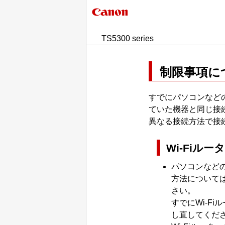
TS5300 series
制限事項に
すでにパソコンなど
ていた機器と同じ接
異なる接続方法で接
Wi-Fiル
パソコンなど
方法について
さい。
すでに
Wi-Fi
ル
し直してくだ