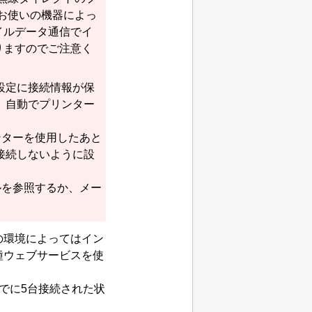
お使いの機器によっ
イルデータ通信でイ
りますのでご注意く
設定に接続情報が保
、自動で
プリンター
ンター
を使用したあと
接続しないように設
ルを参照するか、メー
の環境によってはイン
種ウェブサービスを使
でに5台接続された状