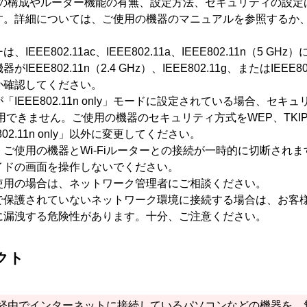
の構成やルーター機能の有無、設定方法、セキュリティの設定
す。
詳細については、ご使用の機器のマニュアルを参照するか
。
ー
は、
IEEE802.11ac
、
IEEE802.11a
、
IEEE802.11n
（5 GHz
機器が
IEEE802.11n
（2.4 GHz）、
IEEE802.11g
、または
IEEE80
か確認してください。
が「
IEEE802.11n
only」モードに設定されている場合、セキュ
用できません。
ご使用の機器のセキュリティ方式を
WEP
、
TKI
02.11n
only」以外に変更してください。
、ご使用の機器と
Wi-Fi
ルーターとの接続が一時的に切断されま
イドの画面を操作しないでください。
使用の場合は、ネットワーク管理者にご相談ください。
で保護されていないネットワーク環境に接続する場合は、お客
に漏洩する危険性があります。
十分、ご注意ください。
クト
経由でインターネットに接続しているパソコンなどの機器を、