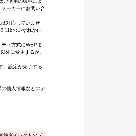
はご使用の環境によ
、メーカーにお問い合
）には対応していませ
2.11b
のいずれかに
リティ方式に
WEP
ま
P
以外に変更するか、
す。
設定が完了する
様の個人情報などのデ
無線ダイレクト
の
プ