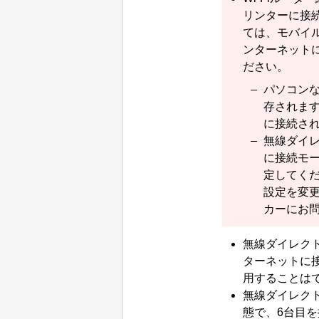
リンター
に接
ては、モバイ
ンターネット
ださい。
パソコン
存されま
に接続さ
無線ダイ
に接続モ
定してく
設定を変
カーにお
無線ダイレク
ターネットに
用することは
無線ダイレク
態で、6台目