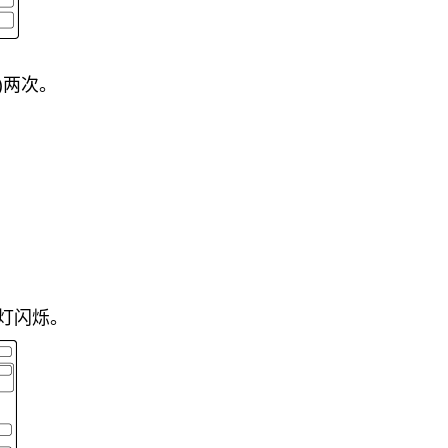
)两次。
灯闪烁。