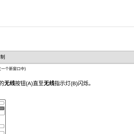
限制
在一个新窗口中)
的
无线
按钮(A)直至
无线
指示灯(B)闪烁。