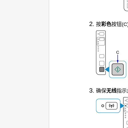
按
彩色
按钮(C
确保
无线
指示