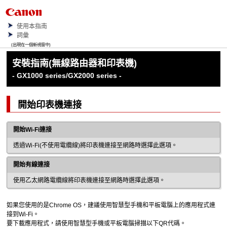
使用本指南
詞彙
(出現在一個新視窗中)
安裝指南(無線路由器和
印表機
)
- GX1000 series/GX2000 series -
開始
印表機
連接
開始
Wi-Fi
連接
透過
Wi-Fi
(不使用電纜線)將
印表機
連接至網路時選擇此選項。
開始有線連接
使用乙太網路電纜線將
印表機
連接至網路時選擇此選項。
如果您使用的是
Chrome OS
，建議使用智慧型手機和平板電腦上的應用程式連
接到
Wi-Fi
。
要下載應用程式，請使用智慧型手機或平板電腦掃描以下QR代碼。