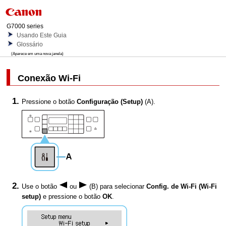
G7000 series
Usando Este Guia
Glossário
(Aparece em uma nova janela)
Conexão
Wi-Fi
Pressione o botão
Configuração
(Setup)
(A).
Use o botão
ou
(B) para selecionar
Config. de Wi-Fi
(Wi-Fi
setup)
e pressione o botão
OK
.