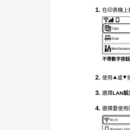
在
印表機
上
不帶數字按鈕
使用
或
選擇
LAN設
選擇要使用