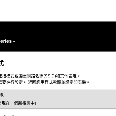
eries -
式
連接模式或變更網路名稱(SSID)和其他設定。
需要進行設定。
返回應用程式軟體並設定
印表機
。
限制
出現在一個新視窗中)