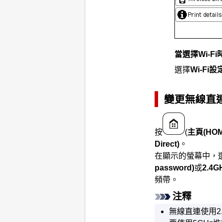
當選擇
Wi-Fi
選擇
Wi-Fi設
變更
無線直
按
(
主頁
(HO
Direct)
。
在顯示的螢幕中，
password)
或
2.4
頻帶。
注釋
無線直連
使用2