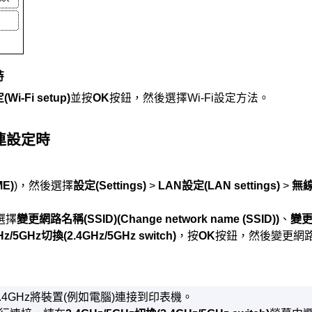
時
定
(Wi-Fi setup)
並按
OK
按鈕，然後選擇
Wi-Fi
設定方法。
連
設定時
ME)
)，然後選擇
設定
(Settings)
>
LAN設定
(LAN settings)
>
無
選擇
變更網路名稱(SSID)
(Change network name (SSID))
、
變
GHz/5GHz切換
(2.4GHz/5GHz switch)
，按
OK
按鈕，然後變更網路名
.4GHz將裝置(例如電腦)連接到
印表機
。