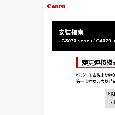
安裝指南
- G3070 series / G4070 s
變更連接模
可以在
印表機
上切換
第一次連接
印表機
時
(