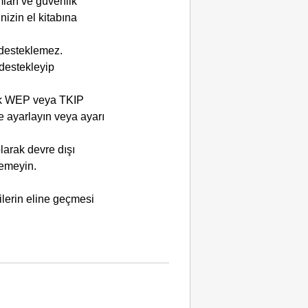
mları ve güvenlik
nizin el kitabına
 desteklemez.
destekleyip
k
WEP
veya
TKIP
 ayarlayın veya ayarı
olarak devre dışı
lemeyin.
ilerin eline geçmesi