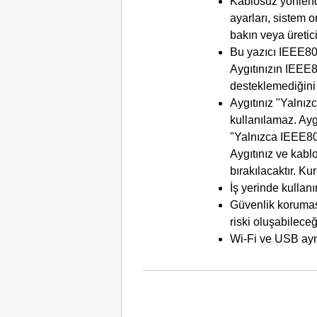
Kablosuz yönlendi
ayarları, sistem or
bakın veya üretic
Bu
yazıcı
IEEE80
Aygıtınızın
IEEE8
desteklemediğini 
Aygıtınız "Yalnız
kullanılamaz.
Ayg
"Yalnızca
IEEE80
Aygıtınız ve kablo
bırakılacaktır.
Kur
İş yerinde kullanı
Güvenlik koruması
riski oluşabilece
Wi-Fi
ve
USB
ayn