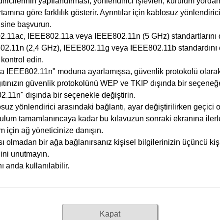
ricilerinin yapılandırması, yönlendirici işlevleri, kurulum yorda
tamına göre farklılık gösterir.
Ayrıntılar için kablosuz yönlendirici
isine başvurun.
2.11ac
,
IEEE802.11a
veya
IEEE802.11n
(5 GHz) standartlarını
02.11n
(2,4 GHz),
IEEE802.11g
veya
IEEE802.11b
standardını 
kontrol edin.
ca
IEEE802.11n
" moduna ayarlamışsa, güvenlik protokolü olara
ıtınızın güvenlik protokolünü
WEP
ve
TKIP
dışında bir seçeneğe
2.11n
" dışında bir seçenekle değiştirin.
suz yönlendirici arasındaki bağlantı, ayar değiştirilirken geçici 
ulum tamamlanıncaya kadar bu kılavuzun sonraki ekranına iler
m için ağ yöneticinize danışın.
 olmadan bir ağa bağlanırsanız kişisel bilgilerinizin üçüncü kiş
ğini unutmayın.
ı anda kullanılabilir.
Kapat