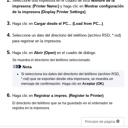
Seleccione una
impresora
en el cuadro de lista
Nombre de la
impresora:
(Printer Name:)
y haga clic en
Mostrar configuración
de la impresora
(Display Printer Settings)
.
Haga clic en
Cargar desde el PC...
(Load from PC...)
.
Seleccione un dato del directorio del teléfono (archivo RSD, *.rsd)
para registrar en la
impresora
.
Haga clic en
Abrir
(Open)
en el cuadro de diálogo.
Se muestra el directorio del teléfono seleccionado.
Nota
Si selecciona los datos del directorio del teléfono (archivo RSD,
*.rsd) que se exportan desde otra
impresora
, se muestra un
mensaje de confirmación.
Haga clic en
Aceptar
(OK)
.
Haga clic en
Registrar a impres.
(Register to Printer)
.
El directorio del teléfono que se ha guardado en el ordenador se
registra en la
impresora
.
Principio de página