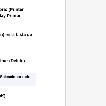
ora:
(Printer
lay Printer
n)
en la
Lista de
inar
(Delete)
.
n
Seleccionar todo
OK)
.