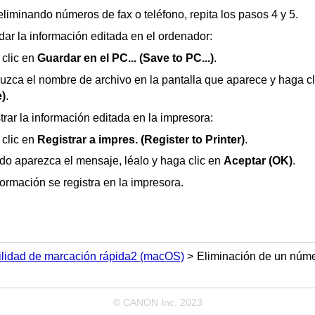
eliminando números de fax o teléfono, repita los pasos 4 y 5.
dar la información editada en el ordenador:
clic en
Guardar en el PC...
(Save to PC...)
.
duzca el nombre de archivo en la pantalla que aparece y haga c
)
.
trar la información editada en la
impresora
:
clic en
Registrar a impres.
(Register to Printer)
.
o aparezca el mensaje, léalo y haga clic en
Aceptar
(OK)
.
formación se registra en la
impresora
.
Utilidad de marcación rápida2 (macOS)
Eliminación de un númer
© CANON Inc. 2023