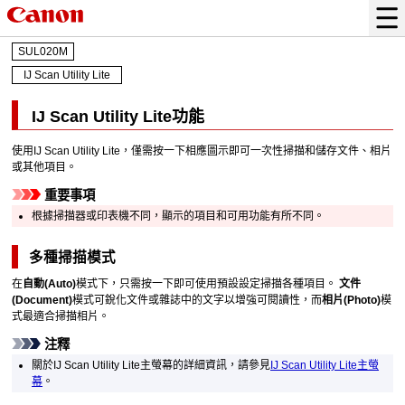
SUL020M
IJ Scan Utility Lite
IJ Scan Utility Lite
功能
使用
IJ Scan Utility Lite
，僅需按一下相應圖示即可一次性掃描和儲存文件、相片
或其他項目。
重要事項
根據
掃描器
或
印表機
不同，顯示的項目和可用功能有所不同。
多種掃描模式
在
自動
(Auto)
模式下，只需按一下即可使用預設設定掃描各種項目。
文件
(Document)
模式可銳化文件或雜誌中的文字以增強可閱讀性，而
相片
(Photo)
模
式最適合掃描相片。
注釋
關於
IJ Scan Utility Lite
主螢幕的詳細資訊，請參見
IJ Scan Utility Lite
主螢
幕
。