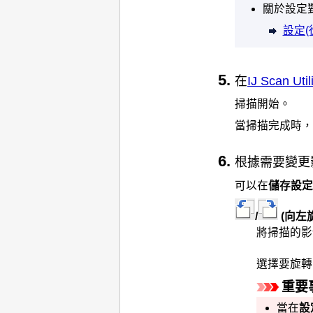
關於設定
設定
在
IJ Scan Ut
掃描開始。
當掃描完成時，
根據需要變更
可以在
儲存設定
/
(向左旋
將掃描的影
選擇要旋轉
重要
當在
設