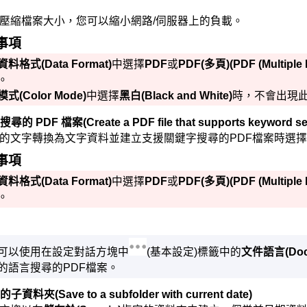
壓縮檔案大小，您可以縮小網路/伺服器上的負載。
事項
資料格式
(Data Format)
中選擇
PDF
或
PDF(多頁)
(PDF (Multiple
。
模式
(Color Mode)
中選擇
黑白
(Black and White)
時，不會出現
尋的 PDF 檔案
(Create a PDF file that supports keyword s
的文字轉換為文字資料並建立支援關鍵字搜尋的
PDF
檔案時選
事項
資料格式
(Data Format)
中選擇
PDF
或
PDF(多頁)
(PDF (Multiple
。
可以使用在設定對話方塊中
(基本設定)標籤中的
文件語言
(Do
的語言搜尋的
PDF
檔案。
的子資料夾
(Save to a subfolder with current date)