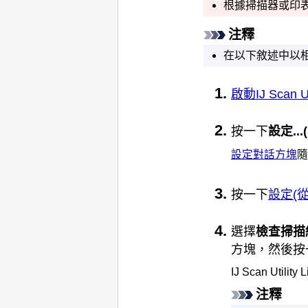
根據
掃描器
或
印
注釋
在以下敘述中以
啟動
IJ Scan Ut
按一下
設定...
設定對話方塊
隨
按一下
設定(
選擇
檢查掃描
方塊，然後按
IJ Scan Utility L
注釋