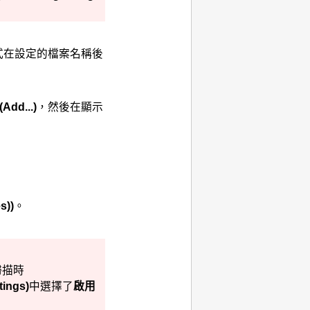
」格式在設定的檔案名稱後
(Add...)
，然後在顯示
s))
。
掃描時
tings)
中選擇了
啟用