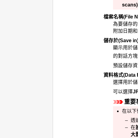
scans)
檔案名稱
(File 
為要儲存的
附加日期和
儲存於
(Save in
顯示用於儲
的對話方塊
預設儲存資
資料格式
(Data 
選擇用於儲
可以選擇
J
重要
在以下
透
在
大