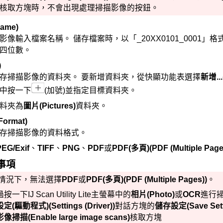
核取方塊時，不會出現處理掃描影像的按鈕。
Name)
影像輸入檔案名稱。
儲存檔案時，以「_20XX0101_0001
四位數。
)
存掃描影像的資料夾。
要新增資料夾，從快顯功能表選擇
新增...
中按一下
(加號)並指定目標資料夾。
料夾為
圖片
(Pictures)
資料夾。
Format)
存掃描影像的資料格式。
PEG/Exif
、
TIFF
、
PNG
、
PDF
或
PDF(多頁)
(PDF (Multiple Page
事項
情況下，無法選擇
PDF
或
PDF(多頁)
(PDF (Multiple Pages))
。
過按一下
IJ Scan Utility Lite
主螢幕中的
相片
(Photo)
或
OCR
進行
設定(驅動程式)
(Settings (Driver))
對話方塊的
儲存設定
(Save Set
影像掃描
(Enable large image scans)
核取方塊