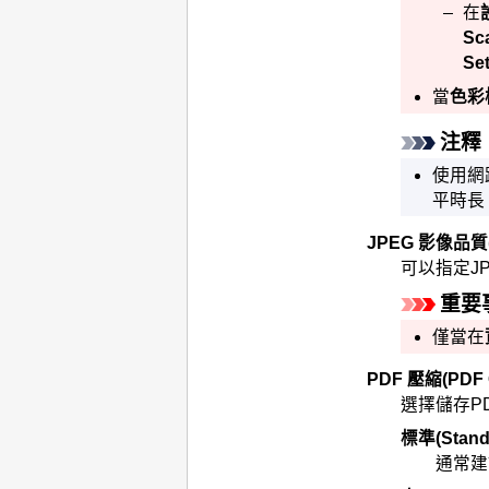
在
Sc
Set
當
色彩
注釋
使用網
平時長
JPEG 影像品質
可以指定
J
重要
僅當在
PDF 壓縮
(PDF
選擇儲存
P
標準
(Stand
通常建