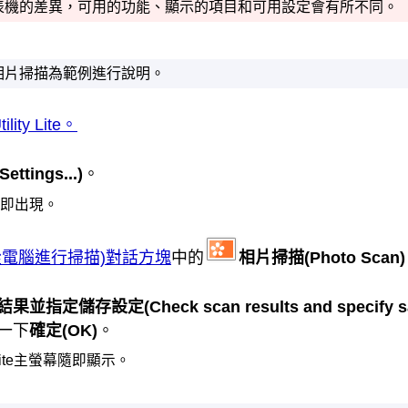
表機
的差異，可用的功能、顯示的項目和可用設定會有所不同。
相片掃描為範例進行說明。
ility Lite
。
(Settings...)
。
即出現。
從電腦進行掃描)對話方塊
中的
相片掃描
(Photo Scan)
結果並指定儲存設定
(Check scan results and specify s
一下
確定
(OK)
。
ite
主螢幕隨即顯示。