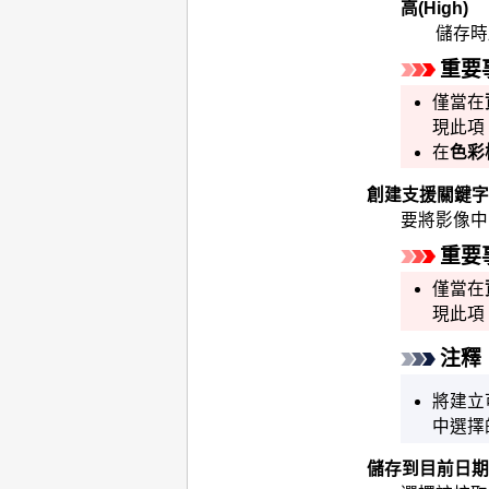
高
(High)
儲存時
重要
僅當在
現此項
在
色彩
創建支援關鍵字搜
要將影像中
重要
僅當在
現此項
注釋
將建立
中選擇
儲存到目前日期