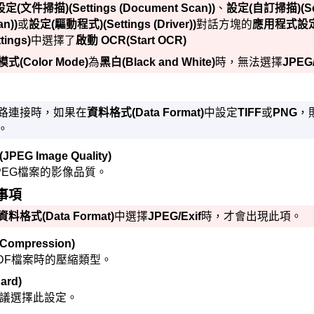
設定(文件掃描)
(Settings (Document Scan))
、
設定(自訂掃描)
(S
an))
或
設定(驅動程式)
(Settings (Driver))
對話方塊的
應用程式設
tings)
中選擇了
啟動 OCR
(Start OCR)
模式
(Color Mode)
為
黑白
(Black and White)
時，無法選擇
JPEG/
路連接時，如果在
資料格式
(Data Format)
中設定
TIFF
或
PNG
，
。
(JPEG Image Quality)
PEG
檔案的影像品質。
事項
資料格式
(Data Format)
中選擇
JPEG/Exif
時，才會出現此項。
 Compression)
DF
檔案時的壓縮類型。
ard)
議選擇此設定。