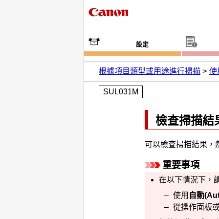
設定
根據項目類型或用途進行掃描
使用
SUL031M
檢查掃描結
可以檢查掃描結果，
重要事項
在以下情況下，
使用
自動
(Au
從
操作面板