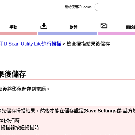
網站使用和Cookie
手動
軟體
開始
IJ Scan Utility Lite進行掃描
檢查掃描結果後儲存
果後儲存
然後將影像儲存到電腦。
請先儲存掃描結果，然後才能在
儲存設定
(Save Settings)
對話方
to)
掃描時
或
掃描器按鈕
掃描時