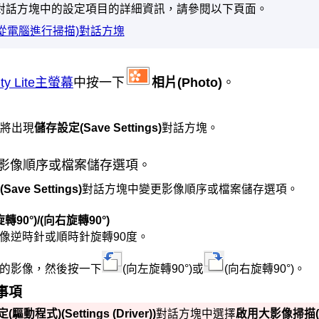
對話方塊中的設定項目的詳細資訊，請參閱以下頁面。
(從電腦進行掃描)對話方塊
ility Lite主螢幕
中按一下
相片
(Photo)
。
將出現
儲存設定
(Save Settings)
對話方塊。
影像順序或檔案儲存選項。
(Save Settings)
對話方塊中變更影像順序或檔案儲存選項。
轉90°)/(向右旋轉90°)
像逆時針或順時針旋轉90度。
的影像，然後按一下
(向左旋轉90°)或
(向右旋轉90°)。
事項
定(驅動程式)
(Settings (Driver))
對話方塊中選擇
啟用大影像掃描