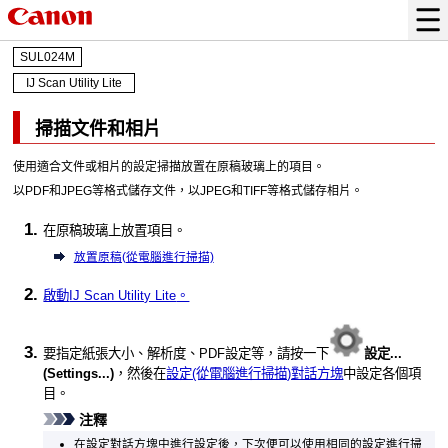
SUL024M
IJ Scan Utility Lite
掃描文件和相片
使用適合文件或相片的設定掃描放置在原稿玻璃上的項目。
以
PDF
和
JPEG
等格式儲存文件，以
JPEG
和
TIFF
等格式儲存相片。
在原稿玻璃上放置項目。
放置原稿(從電腦進行掃描)
啟動
IJ Scan Utility Lite
。
要指定紙張大小、解析度、
PDF
設定等，請按一下
設定...
(Settings...)
，然後在
設定(從電腦進行掃描)對話方塊
中設定各個項
目。
注釋
在設定對話方塊中進行設定後，下次便可以使用相同的設定進行掃