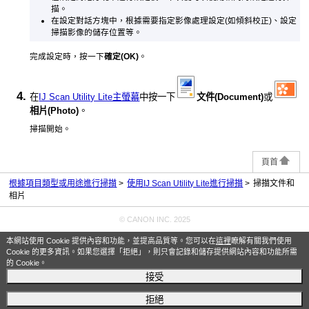
描。
在設定對話方塊中，根據需要指定影像處理設定(如傾斜校正)、設定
掃描影像的儲存位置等。
完成設定時，按一下
確定
(OK)
。
在
IJ Scan Utility Lite主螢幕
中按一下
文件
(Document)
或
相片
(Photo)
。
掃描開始。
頁首
根據項目類型或用途進行掃描
使用IJ Scan Utility Lite進行掃描
掃描文件和
相片
© CANON INC. 2025
本網站使用 Cookie 提供內容和功能，並提高品質等。您可以在
這裡
瞭解有關我們使用
Cookie 的更多資訊。如果您選擇「拒絕」，則只會記錄和儲存提供網站內容和功能所需
的 Cookie。
接受
拒絕