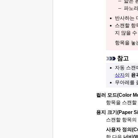
얇은 
파노라
반사하는 
스캔할 항
지 않을 수
항목을 놓는
참고
자동 스캔
상자
의
윤
무아레를
컬러 모드
(Color M
항목을 스캔할 
용지 크기
(Paper S
스캔할 항목의
사용자 정의
(C
한 다음
너비
(W