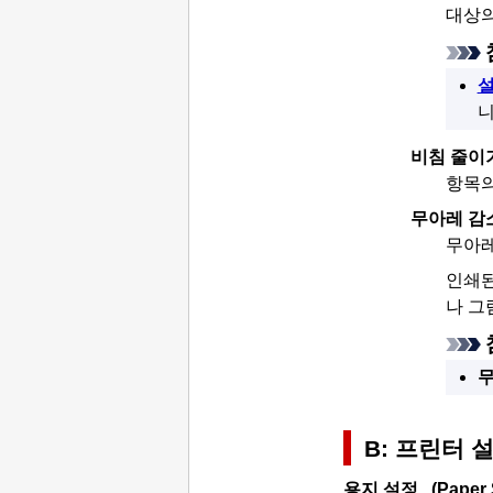
대상의
설
니
비침 줄이
항목의
무아레 감
무아레
인쇄된
나 그
무
B:
프린터
설
용지 설정...
(Paper 