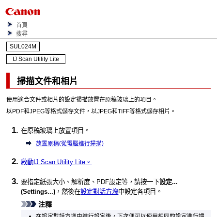
首頁
搜尋
SUL024M
IJ Scan Utility Lite
掃描文件和相片
使用適合文件或相片的設定掃描放置在原稿玻璃上的項目。
以
PDF
和
JPEG
等格式儲存文件，以
JPEG
和
TIFF
等格式儲存相片。
在原稿玻璃上放置項目。
放置原稿(從電腦進行掃描)
啟動
IJ Scan Utility Lite
。
要指定紙張大小、解析度、
PDF
設定等，請按一下
設定...
(Settings...)
，然後在
設定對話方塊
中設定各項目。
注釋
在設定對話方塊中進行設定後，下次便可以使用相同的設定進行掃