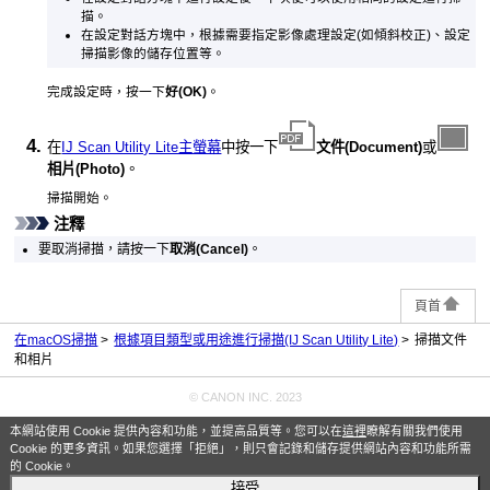
描。
在設定對話方塊中，根據需要指定影像處理設定(如傾斜校正)、設定
掃描影像的儲存位置等。
完成設定時，按一下
好
(OK)
。
在
IJ Scan Utility Lite主螢幕
中按一下
文件
(Document)
或
相片
(Photo)
。
掃描開始。
注釋
要取消掃描，請按一下
取消
(Cancel)
。
頁首
在macOS掃描
根據項目類型或用途進行掃描(IJ Scan Utility Lite)
掃描文件
和相片
© CANON INC. 2023
本網站使用 Cookie 提供內容和功能，並提高品質等。您可以在
這裡
瞭解有關我們使用
Cookie 的更多資訊。如果您選擇「拒絕」，則只會記錄和儲存提供網站內容和功能所需
的 Cookie。
接受