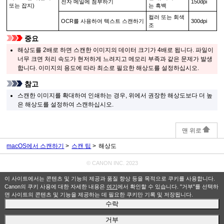
전자 메일에 첨부하기
150dpi
또는 잡지)
는 흑백
컬러 또는 회색
OCR
를 사용하여 텍스트 스캔하기
300dpi
조
중요
해상도를 2배로 하면 스캔한 이미지의 데이터 크기가 4배로 됩니다.
파일이
너무 크면 처리 속도가 현저하게 느려지고 메모리 부족과 같은 문제가 발생
합니다.
이미지의 용도에 따라 최소로 필요한 해상도를 설정하십시오.
참고
스캔한 이미지를 확대하여 인쇄하는 경우, 위에서 권장한 해상도보다 더 높
은 해상도를 설정하여 스캔하십시오.
맨 위로
macOS에서 스캔하기
스캔 팁
해상도
© CANON INC. 2023
이 사이트에서는 콘텐츠 및 기능의 제공과 품질 향상 등을 목적으로 쿠키를 사용합니다.
Canon의 쿠키 사용에 대한 자세한 내용은
여기
에서 확인할 수 있습니다. "거부"를 선택하
면 사이트의 콘텐츠 및 기능을 제공하는 데 필요한 쿠키만 기록 및 저장됩니다.
수락
거부