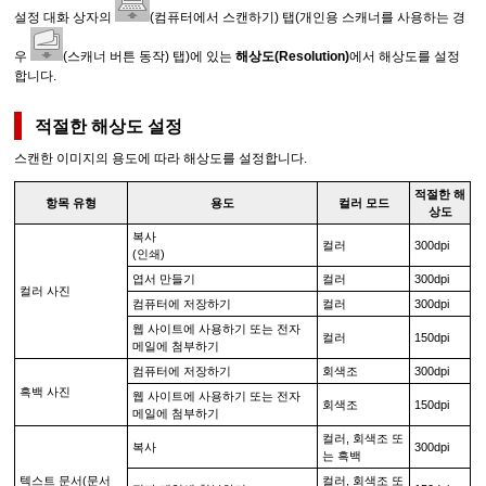
설정 대화 상자의
(컴퓨터에서 스캔하기) 탭(개인용 스캐너를 사용하는 경
우
(스캐너 버튼 동작) 탭)에 있는
해상도
(Resolution)
에서 해상도를 설정
합니다.
적절한 해상도 설정
스캔한 이미지의 용도에 따라 해상도를 설정합니다.
적절한 해
항목 유형
용도
컬러 모드
상도
복사
컬러
300dpi
(인쇄)
엽서 만들기
컬러
300dpi
컬러 사진
컴퓨터에 저장하기
컬러
300dpi
웹 사이트에 사용하기 또는 전자
컬러
150dpi
메일에 첨부하기
컴퓨터에 저장하기
회색조
300dpi
흑백 사진
웹 사이트에 사용하기 또는 전자
회색조
150dpi
메일에 첨부하기
컬러, 회색조 또
복사
300dpi
는 흑백
텍스트 문서(문서
컬러, 회색조 또