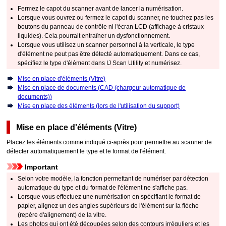
Fermez le
capot du scanner
avant de lancer la numérisation.
Lorsque vous ouvrez ou fermez le
capot du scanner
, ne touchez pas les
boutons du
panneau de contrôle
ni l'écran
LCD (affichage à cristaux
liquides)
.
Cela pourrait entraîner un dysfonctionnement.
Lorsque vous utilisez un scanner personnel à la verticale, le type
d'élément ne peut pas être détecté automatiquement.
Dans ce cas,
spécifiez le type d'élément dans
IJ Scan Utility
et numérisez.
Mise en place d'éléments (Vitre)
Mise en place de documents (
CAD (chargeur automatique de
documents)
)
Mise en place des éléments (lors de l'utilisation du support)
Mise en place d'éléments (Vitre)
Placez les éléments comme indiqué ci-après pour permettre au scanner de
détecter automatiquement le type et le format de l'élément.
Important
Selon votre modèle, la fonction permettant de numériser par détection
automatique du type et du format de l'élément ne s'affiche pas.
Lorsque vous effectuez une numérisation en spécifiant le format de
papier, alignez un des angles supérieurs de l'élément sur la flèche
(
repère d'alignement
) de la vitre.
Les photos qui ont été découpées selon des contours irréguliers et les