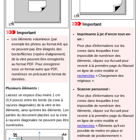
Important
Important
Imprimante à jet d'encre tout-en-
Les éléments volumineux (par
un :
exemple les photos au format A4) qui
Pour plus d'informations sur les
ne peuvent pas être éloignés des
zones dans lesquelles il est
bords/flèches (
repère d'alignement
)
impossible de numériser des
de la vitre peuvent être enregistrés
éléments, cliquez sur Accueil pour
au format
PDF
.
Pour enregistrer
revenir à la première page du
Manuel
sous un format autre que
PDF
,
en ligne
de votre modèle et
numérisez en précisant le format de
recherchez
« Chargement des
données.
originaux ».
Plusieurs éléments :
Scanner personnel :
Laissez un espace d'au moins 1 cm
Pour plus d'informations sur les
(0,4 pouce) entre les bords (la zone à
zones dans lesquelles il est
rayures diagonales) de la vitre et les
impossible de numériser des
éléments, ainsi qu'entre les éléments.
Les
éléments, cliquez sur Accueil pour
parties du document placées sur la zone
revenir à la première page du
Manuel
à rayures diagonales ne peuvent pas être
en ligne
de votre modèle et
numérisées.
recherchez
« Éléments qu'il est
possible de mettre en place et
méthode de positionnement ».