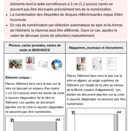
éléments dont la taille est inférieure à 3 cm (1,2 pouce) carrés ne
peuvent pas être découpés précisément lors de la numérisation.
La numérisation des étiquettes de disques réfléchissantes risque d'être
incorrecte.
En cas de numérisation par détection automatique du type et du format
de l'élément, la réponse peut être différente.
Dans ce cas, ajustez le
cadre de découpe (zone de sélection) manuellement.
Photos, cartes postales, cartes de
Magazines, journaux et documents
visite et BD/DVD/CD
Placez l'élément face vers le bas sur la
Élément unique :
vitre et alignez un angle supérieur de
Placez l'élément face vers le bas sur la
l'élément sur l'angle de la vitre au niveau
vitre en laissant un espace d'au moins
de la flèche (
repère d'alignement
).
Les
1 cm (0,4 pouce) entre les bords (la zone
parties du document placées sur la zone
à rayures diagonales) de la vitre et
à rayures diagonales ne peuvent pas être
l'élément.
Les parties du document
numérisées.
placées sur la zone à rayures diagonales
ne peuvent pas être numérisées.