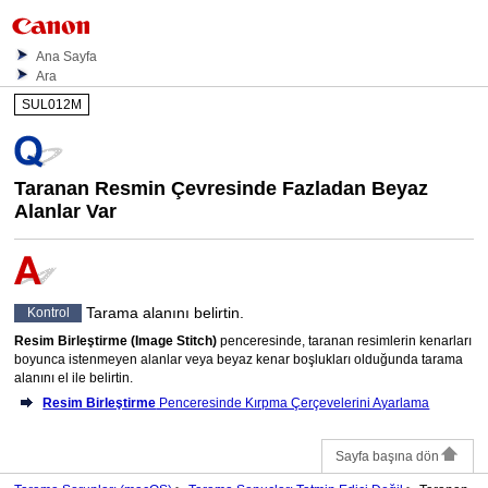
Ana Sayfa
Ara
SUL012M
Taranan Resmin Çevresinde Fazladan Beyaz
Alanlar Var
Tarama alanını belirtin.
Kontrol
Resim Birleştirme
(Image Stitch)
penceresinde, taranan resimlerin kenarları
boyunca istenmeyen alanlar veya beyaz kenar boşlukları olduğunda tarama
alanını el ile belirtin.
Resim Birleştirme
Penceresinde Kırpma Çerçevelerini Ayarlama
Sayfa başına dön