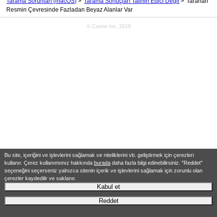
Tarama Sorunları
(macOS)
Tarama Sonuçları Tatmin Edici Değil
Taranan
Resmin Çevresinde Fazladan Beyaz Alanlar Var
© Canon Inc. 2018
Bu site, içeriğini ve işlevlerini sağlamak ve niteliklerini vb. geliştirmek için çerezleri
kullanır. Çerez kullanımımız hakkında
burada
daha fazla bilgi edinebilirsiniz. "Reddet"
seçeneğini seçerseniz yalnızca sitenin içerik ve işlevlerini sağlamak için zorunlu olan
çerezler kaydedilir ve saklanır.
Kabul et
Reddet