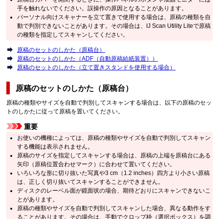
手を触れないでください。
誤操作の原因となることがあります。
パーソナル向けスキャナーを立て置きで使用する場合は、原稿の種類を自
動で判別できないことがあります。
その場合は、
IJ Scan Utility Lite
で原稿
の種類を指定してスキャンしてください。
原稿のセットのしかた（原稿台）
原稿のセットのしかた（
ADF（自動原稿給紙装置）
）
原稿のセットのしかた（立て置きスタンドを使用する場合）
原稿のセットのしかた（原稿台）
原稿の種類やサイズを自動で判別してスキャンする場合は、以下の原稿のセッ
トのしかたに従って原稿を置いてください。
重要
お使いの機種によっては、原稿の種類やサイズを自動で判別してスキャン
する機能は表示されません。
原稿のサイズを指定してスキャンする場合は、原稿の上端を原稿台にある
矢印（
原稿位置合わせマーク
）に合わせて置いてください。
いろいろな形に切り抜いた写真や3 cm（1.2 inches）四方より小さい原稿
は、正しく切り抜いてスキャンすることができません。
ディスクのレーベル面が鏡面状の場合、期待どおりにスキャンできないこ
とがあります。
原稿の種類やサイズを自動で判別してスキャンした場合、異なる動作をす
ることがあります。
その場合は、手動でクロップ枠（選択ボックス）を調