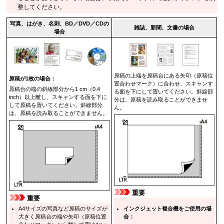
整してください。
写真、はがき、名刺、BD／DVD／CDの
雑誌、新聞、文書の場合
場合
原稿の上端を原稿台にある矢印（
原稿位
原稿が1枚の場合：
置合わせマーク
）に合わせ、スキャンす
原稿台の端の斜線部分から1 cm（0.4
る面を下にして置いてください。
斜線部
inch）以上離し、スキャンする面を下に
分は、原稿を読み取ることができませ
して原稿を置いてください。
斜線部分
ん。
は、原稿を読み取ることができません。
重要
重要
A4サイズの写真など原稿のサイズが
インクジェット複合機をご使用の場
大きく原稿台の端や矢印（
原稿位置
合：