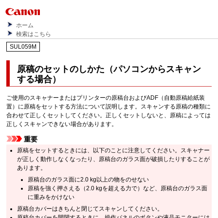
ホーム
検索はこちら
SUL059M
原稿のセットのしかた（パソコンからスキャン
する場合）
ご使用の
スキャナー
または
プリンター
の原稿台および
ADF（自動原稿給紙装
置）
に原稿をセットする方法について説明します。
スキャンする原稿の種類に
合わせて正しくセットしてください。
正しくセットしないと、原稿によっては
正しくスキャンできない場合があります。
重要
原稿をセットするときには、以下のことに注意してください。
スキャナー
が正しく動作しなくなったり、
原稿台
のガラス面が破損したりすることが
あります。
原稿台
のガラス面に2.0 kg以上の物をのせない
原稿を強く押さえる（2.0 kgを超える力で）など、
原稿台
のガラス面
に重みをかけない
原稿台カバー
はきちんと閉じてスキャンしてください。
原稿台カバー
を開閉するときに、
操作パネル
のボタンや
液晶モニター
には