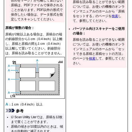
合わせマーク
）から離して置けない
原稿を読み取ることができない範囲
原稿は、
PDF
ファイルで保存される
については、お使いの機種の
オンラ
ことがあります。
PDF
以外の形式で
インマニュアル
のホームから「原稿
保存したい場合は、データ形式を指
をセットする」のページを
検索
し
定してスキャンしてください。
て、参照してください。
原稿が複数の場合：
パーソナル向けスキャナーをご使用
の場合：
原稿が2枚以上ある場合は、原稿台の端
の斜線部分から1 cm（0.4 inch）以上離
原稿を読み取ることができない範囲
し、原稿と原稿の間も1 cm（0.4 inch）
については、お使いの機種の
オンラ
以上離して置いてください。
斜線部分
インマニュアル
のホームから「セッ
は、原稿を読み取ることができません。
トできる原稿と原稿セットの方法」
のページを
検索
して、参照してくだ
さい。
：1 cm（0.4 inch）以上
参考
IJ Scan Utility Lite
では、原稿を12枚
まで置くことができます。
原稿の傾きが10度以内のときは、傾
きが自動的に補正されます。